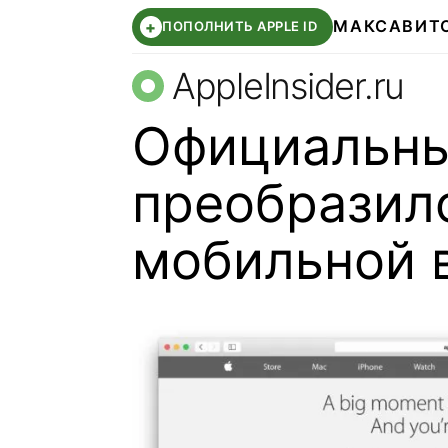
МАКС
АВИТ
+
ПОПОЛНИТЬ APPLE ID
AppleInsider.ru
Официальны
преобразилс
мобильной 