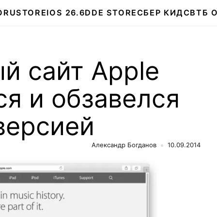
О
RUSTORE
IOS 26.6
DDE STORE
СБЕР КИДС
ВТБ 
й сайт Apple
я и обзавелся
версией
Александр Богданов
10.09.2014