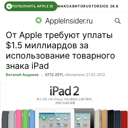
+
ПОПОЛНИТЬ APPLE ID
МАКС
АВИТО
RUSTORE
IOS 26.6
Поис
DDE STORE
СБЕР КИДС
ВТБ ОНЛАЙН
ЧАТ В ROBLOX
AppleInsider.ru
От Apple требуют уплаты
$1.5 миллиардов за
использование товарного
знака iPad
Виталий Андреев
07.12.2011,
обновлено 21.02.2012