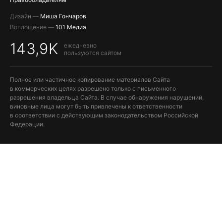
Дизайн —
Миша Гончаров
Воплощение —
101 Медиа
143,9K
ежедневно
пользуются сайтом
Полное или частичное копирование материалов Сайта
в коммерческих целях разрешено только с письменного
разрешения владельца Сайта. В случае обнаружения нарушений,
виновные лица могут быть привлечены к ответственности
в соответствии с действующим законодательством Российской
Федерации.