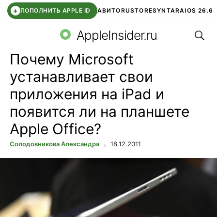
+
ПОПОЛНИТЬ APPLE ID
АВИТО
RUSTORE
SYNTARA
IOS 26.6
Поис
DDE STORE
СБЕР КИДС
ЧАТ ROBLOX
ВТБ ОНЛАЙН
AppleInsider.ru
Почему Microsoft
устанавливает свои
приложения на iPad и
появится ли на планшете
Apple Office?
Солодовникова Александра
18.12.2011