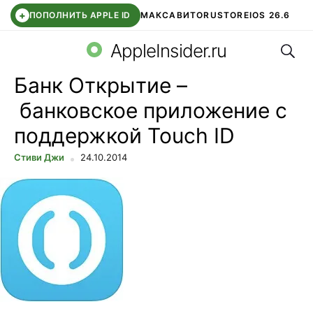
+
ПОПОЛНИТЬ APPLE ID
МАКС
АВИТО
RUSTORE
IOS 26.6
Поис
DDE STORE
СБЕР КИДС
ВТБ ОНЛАЙН
ЧАТ В ROBLOX
AppleInsider.ru
Банк Открытие –
банковское приложение с
поддержкой Touch ID
Стиви Джи
24.10.2014