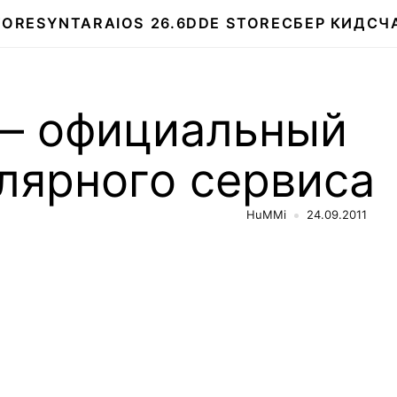
TORE
SYNTARA
IOS 26.6
DDE STORE
СБЕР КИДС
Ч
 — официальный
лярного сервиса
HuMMi
24.09.2011