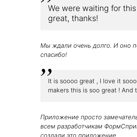
We were waiting for this
great, thanks!
Мы ждали очень долго. И оно 
спасибо!
It is soooo great , I love it s
makers this is soo great ! And 
Приложение просто замечатель
всем разработчикам ФормСпринга
создали это приложение.