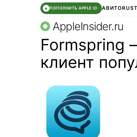
АВИТО
RUS
+
ПОПОЛНИТЬ APPLE ID
AppleInsider.ru
Formspring
клиент попу