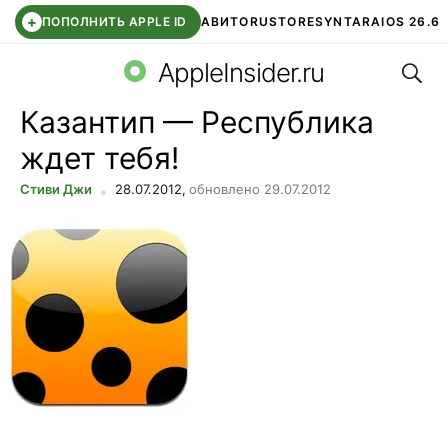
+
ПОПОЛНИТЬ APPLE ID
АВИТО
RUSTORE
SYNTARA
IOS 26.6
Поис
DDE STORE
СБЕР КИДС
ЧАТ ROBLOX
ВТБ ОНЛАЙН
AppleInsider.ru
Казантип — Республика
ждет тебя!
Стиви Джи
28.07.2012,
обновлено 29.07.2012