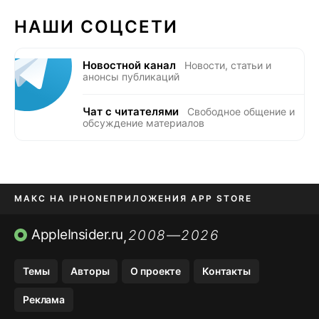
НАШИ СОЦСЕТИ
Новостной канал
Новости, статьи и
анонсы публикаций
Чат с читателями
Свободное общение и
обсуждение материалов
МАКС НА IPHONE
ПРИЛОЖЕНИЯ APP STORE
TIKTOK НА IPHONE
ПРИЛОЖЕНИЯ БЕЗ APP STORE
AppleInsider.ru
2008—2026
,
OZON БАНК, WILDBERRIES
Темы
Авторы
О проекте
Контакты
МЕССЕНДЖЕРЫ KAKAOTALK, B…
Реклама