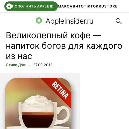
+
ПОПОЛНИТЬ APPLE ID
МАКС
АВИТО
TIKTOK
RUSTORE
Поис
SYNTARA
WB КЛУБ
IOS 26.6
APPLE ID
AppleInsider.ru
Великолепный кофе —
напиток богов для каждого
из нас
Стиви Джи
27.09.2012