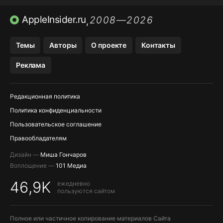
AVITO НА IPHONE
ВТБ ОНЛАЙН
TIKTOK НА IPHONE
AppleInsider.ru
2008—2026
,
Темы
Авторы
О проекте
Контакты
Реклама
Редакционная политика
Политика конфиденциальности
Пользовательское соглашение
Правообладателям
Дизайн —
Миша Гончаров
Воплощение —
101 Медиа
46,9K
ежедневно
пользуются сайтом
Полное или частичное копирование материалов Сайта