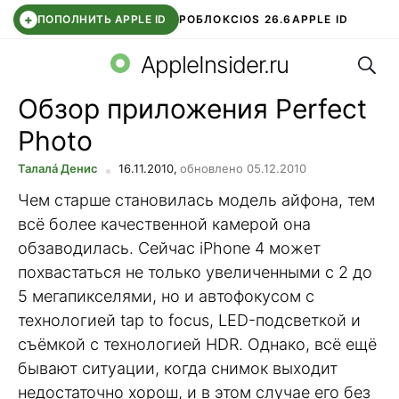
+
ПОПОЛНИТЬ APPLE ID
РОБЛОКС
IOS 26.6
APPLE ID
Поис
TELEGRAM
WHATSAPP
DDE STORE
APP STORE
OZON БАНК
AppleInsider.ru
Обзор приложения Perfect
Photo
Талалá Денис
16.11.2010,
обновлено 05.12.2010
Чем старше становилась модель айфона, тем
всё более качественной камерой она
обзаводилась. Сейчас iPhone 4 может
похвастаться не только увеличенными с 2 до
5 мегапикселями, но и автофокусом с
технологией tap to focus, LED-подсветкой и
съёмкой с технологией HDR. Однако, всё ещё
бывают ситуации, когда снимок выходит
недостаточно хорош, и в этом случае его без