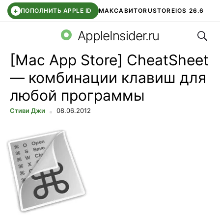
+
ПОПОЛНИТЬ APPLE ID
МАКС
АВИТО
RUSTORE
IOS 26.6
Поис
DDE STORE
СБЕР КИДС
ВТБ ОНЛАЙН
ЧАТ В ROBLOX
AppleInsider.ru
[Mac App Store] CheatSheet
— комбинации клавиш для
любой программы
Стиви Джи
08.06.2012