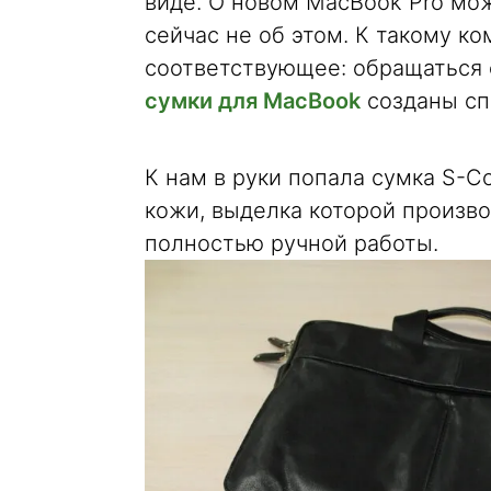
виде. О новом MacBook Pro мо
сейчас не об этом. К такому 
соответствующее: обращаться 
сумки для MacBook
созданы спе
К нам в руки попала сумка S-C
кожи, выделка которой произво
полностью ручной работы.