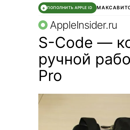
МАКС
АВИТ
+
ПОПОЛНИТЬ APPLE ID
AppleInsider.ru
S-Code — к
ручной раб
Pro