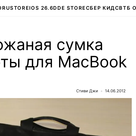
О
RUSTORE
IOS 26.6
DDE STORE
СБЕР КИДС
ВТБ 
ожаная сумка
оты для MacBook
Стиви Джи
14.06.2012