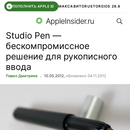
+
ПОПОЛНИТЬ APPLE ID
МАКС
АВИТО
RUSTORE
IOS 26.6
Поис
DDE STORE
СБЕР КИДС
ВТБ ОНЛАЙН
ЧАТ В ROBLOX
AppleInsider.ru
Studio Pen —
бескомпромиссное
решение для рукописного
ввода
Павел Дмитриев
10.05.2012,
обновлено 04.11.2012