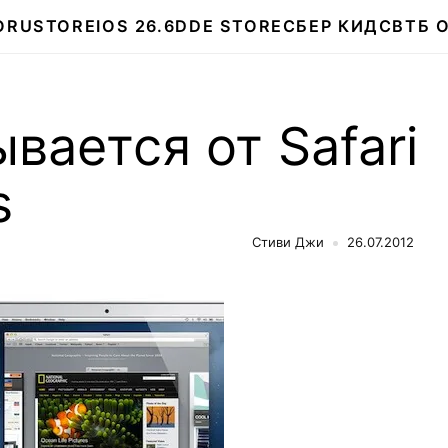
О
RUSTORE
IOS 26.6
DDE STORE
СБЕР КИДС
ВТБ 
вается от Safari
s
Стиви Джи
26.07.2012