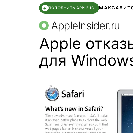
МАКС
АВИТ
+
ПОПОЛНИТЬ APPLE ID
AppleInsider.ru
Apple отказы
для Window