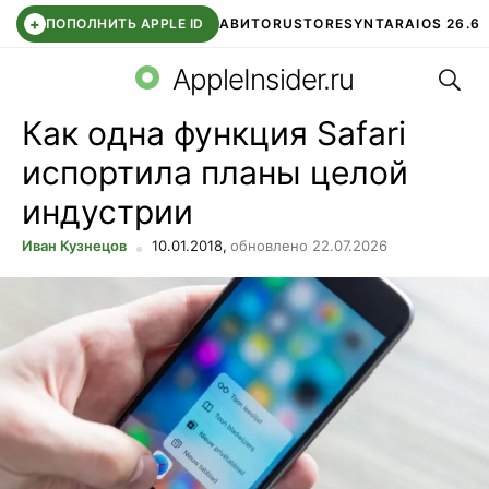
+
ПОПОЛНИТЬ APPLE ID
АВИТО
RUSTORE
SYNTARA
IOS 26.6
Поис
DDE STORE
СБЕР КИДС
ЧАТ ROBLOX
ВТБ ОНЛАЙН
AppleInsider.ru
Как одна функция Safari
испортила планы целой
индустрии
Иван Кузнецов
10.01.2018,
обновлено 22.07.2026