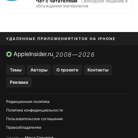
Чат с читателями
Свободное общение и
обсуждение материалов
УДАЛЕННЫЕ ПРИЛОЖЕНИЯ
TIKTOK НА IPHONE
ПРИЛОЖЕНИЯ БЕЗ APP STORE
AppleInsider.ru
2008—2026
,
OZON БАНК, WILDBERRIES
Темы
Авторы
О проекте
Контакты
МЕССЕНДЖЕРЫ KAKAOTALK, B…
Реклама
ПОПОЛНЕНИЕ APPLE ID
Редакционная политика
Политика конфиденциальности
Пользовательское соглашение
Правообладателям
Дизайн —
Миша Гончаров