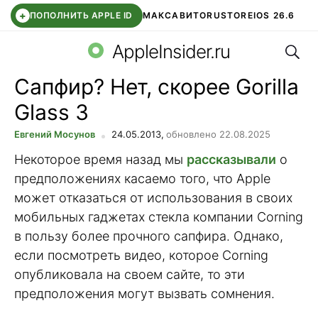
+
ПОПОЛНИТЬ APPLE ID
МАКС
АВИТО
RUSTORE
IOS 26.6
Поис
DDE STORE
СБЕР КИДС
ВТБ ОНЛАЙН
ЧАТ В ROBLOX
AppleInsider.ru
Сапфир? Нет, скорее Gorilla
Glass 3
Евгений Мосунов
24.05.2013,
обновлено 22.08.2025
Некоторое время назад мы
рассказывали
о
предположениях касаемо того, что Apple
может отказаться от использования в своих
мобильных гаджетах стекла компании Corning
в пользу более прочного сапфира. Однако,
если посмотреть видео, которое Corning
опубликовала на своем сайте, то эти
предположения могут вызвать сомнения.