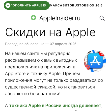
+
ПОПОЛНИТЬ APPLE ID
МАКС
АВИТО
RUSTORE
IOS 26.6
Поис
DDE STORE
СБЕР КИДС
ВТБ ОНЛАЙН
ЧАТ В ROBLOX
AppleInsider.ru
Скидки на Apple
Последнее обновление — 07 апреля 2026
На нашем сайте мы регулярно
рассказываем о самых выгодных
предложениях на приложения в
App Store и технику Apple. Причем
приложения могут не только раздаваться со
существенной скидкой, но и становиться
абсолютно бесплатными!
А
техника Apple в России иногда дешевеет
,