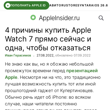
+
ПОПОЛНИТЬ APPLE ID
АВИТО
RUSTORE
SYNTARA
IOS 26.6
Поис
DDE STORE
СБЕР КИДС
ЧАТ ROBLOX
ВТБ ОНЛАЙН
AppleInsider.ru
4 причины купить Apple
Watch 7 прямо сейчас и
одна, чтобы отказаться
Иван Герасимов
27.08.2022,
обновлено 07.09.2022
Не знаю как вы, но я обожаю небольшой
промежуток времени перед
презентацией
Apple
. Несмотря ни на что, это традиционно
лучшая возможность купить тот или иной
прошлогодний гаджет от Купертиновцев.
Обычно речь идет об iPhone: во всяком
случае, наши читатели постоянно