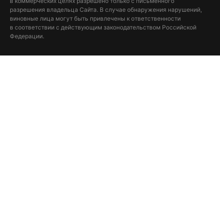
в коммерческих целях разрешено только с письменного
разрешения владельца Сайта. В случае обнаружения нарушений,
виновные лица могут быть привлечены к ответственности
в соответствии с действующим законодательством Российской
Федерации.