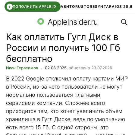
+
ПОПОЛНИТЬ APPLE ID
АВИТО
RUSTORE
SYNTARA
IOS 26.6
Поис
DDE STORE
СБЕР КИДС
ЧАТ ROBLOX
ВТБ ОНЛАЙН
AppleInsider.ru
Как оплатить Гугл Диск в
России и получить 100 Гб
бесплатно
Иван Герасимов
02.08.2025,
обновлено 23.07.2026
В 2022 Google отключил оплату картами МИР
в России, из-за чего пользователи не могут
нормально пользоваться платными
сервисами компании. Сложнее всего
приходится тем, кто хочет увеличить объем
хранилища в Гугл Диске, ведь по умолчанию
есть всего 15 Гб. С одной стороны, это