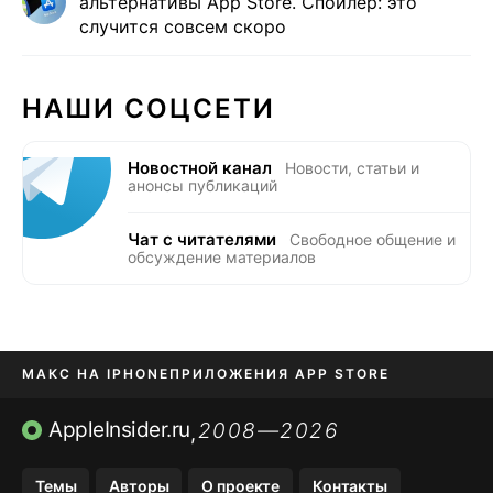
альтернативы App Store. Спойлер: это
случится совсем скоро
НАШИ СОЦСЕТИ
Новостной канал
Новости, статьи и
анонсы публикаций
Чат с читателями
Свободное общение и
обсуждение материалов
МАКС НА IPHONE
ПРИЛОЖЕНИЯ APP STORE
TIKTOK НА IPHONE
ПРИЛОЖЕНИЯ БЕЗ APP STORE
AppleInsider.ru
2008—2026
,
OZON БАНК, WILDBERRIES
Темы
Авторы
О проекте
Контакты