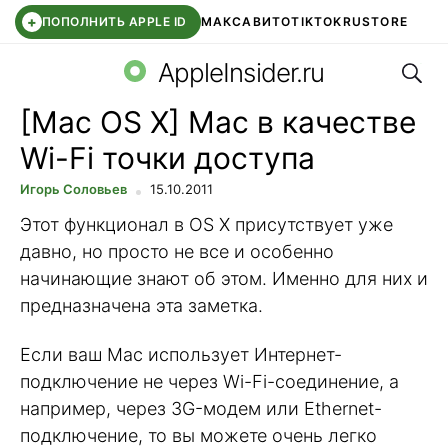
+
ПОПОЛНИТЬ APPLE ID
МАКС
АВИТО
TIKTOK
RUSTORE
Поис
SYNTARA
WB КЛУБ
IOS 26.6
APPLE ID
AppleInsider.ru
[Mac OS X] Mac в качестве
Wi-Fi точки доступа
Игорь Соловьев
15.10.2011
Этот функционал в OS X присутствует уже
давно, но просто не все и особенно
начинающие знают об этом. Именно для них и
предназначена эта заметка.
Если ваш Mac использует Интернет-
подключение не через Wi-Fi-соединение, а
например, через 3G-модем или Ethernet-
подключение, то вы можете очень легко