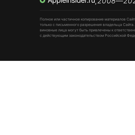
AppleInsider.ru
2008—20
,
Полное или частичное копирование материалов Сай
только с письменного разрешения владельца Сайта.
виновные лица могут быть привлечены к ответствен
с действующим законодательством Российской Фед