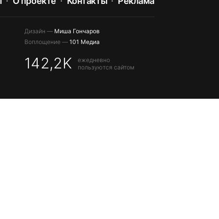
ы
О проекте
Контакты
Реклама
Дизайн —
Миша Гончаров
Воплощение —
101 Медиа
142,2K
ежедневно
пользуются сайтом