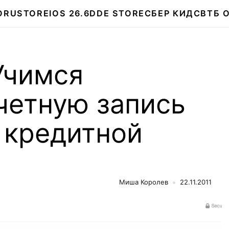
О
RUSTORE
IOS 26.6
DDE STORE
СБЕР КИДС
ВТБ 
Учимся
четную запись
з кредитной
Миша Королев
22.11.2011