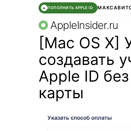
МАКС
АВИТ
+
ПОПОЛНИТЬ APPLE ID
AppleInsider.ru
[Mac OS X] 
создавать у
Apple ID бе
карты