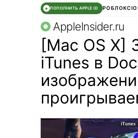
РОБЛОКС
IO
+
ПОПОЛНИТЬ APPLE ID
AppleInsider.ru
[Mac OS X] 
iTunes в Doc
изображени
проигрывае