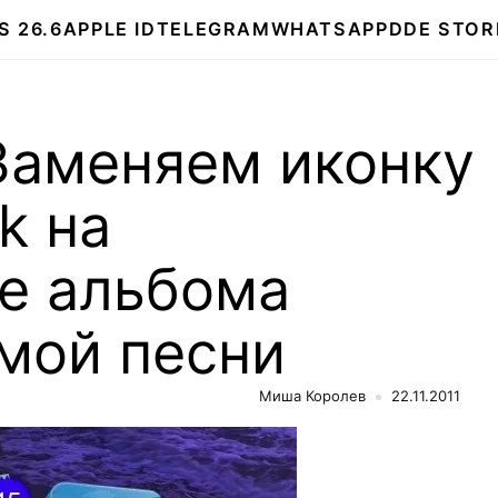
S 26.6
APPLE ID
TELEGRAM
WHATSAPP
DDE STOR
Заменяем иконку
k на
е альбома
мой песни
Миша Королев
22.11.2011