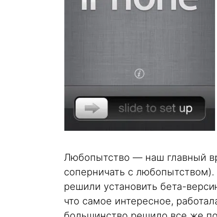
Любопытство — наш главный вра
соперничать с любопытством).
решили установить бета-версию
что самое интересное, работала
большинство решило все же под