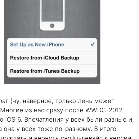
г (ну, наверное, только лень может
 Многие из нас сразу после WWDC-2012
 iOS 6. Впечатления у всех были разные и,
 она у всех тоже по-разному. В итоге
ождать и вернуть свой i-девайс к версии