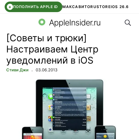
+
ПОПОЛНИТЬ APPLE ID
МАКС
АВИТО
RUSTORE
IOS 26.6
Поис
DDE STORE
СБЕР КИДС
ВТБ ОНЛАЙН
ЧАТ В ROBLOX
AppleInsider.ru
[Советы и трюки]
Настраиваем Центр
уведомлений в iOS
Стиви Джи
03.06.2013