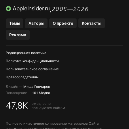
ПРИЛОЖЕНИЯ БЕЗ APP STORE
AppleInsider.ru
2008—2026
,
OZON БАНК, WILDBERRIES
Темы
Авторы
О проекте
Контакты
МЕССЕНДЖЕРЫ KAKAOTALK, B…
Реклама
ПОПОЛНЕНИЕ APPLE ID
Редакционная политика
Политика конфиденциальности
Пользовательское соглашение
Правообладателям
Дизайн —
Миша Гончаров
Воплощение —
101 Медиа
47,8K
ежедневно
пользуются сайтом
Полное или частичное копирование материалов Сайта
в коммерческих целях разрешено только с письменного