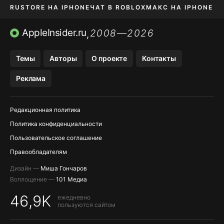
RUSTORE НА IPHONE
ЧАТ В ROBLOX
МАКС НА IPHONE
AVITO НА IPHONE
ВТБ ОНЛАЙН
TIKTOK НА IPHONE
AppleInsider.ru
2008—2026
,
Темы
Авторы
О проекте
Контакты
Реклама
Редакционная политика
Политика конфиденциальности
Пользовательское соглашение
Правообладателям
Дизайн —
Миша Гончаров
Воплощение —
101 Медиа
46,9K
ежедневно
пользуются сайтом