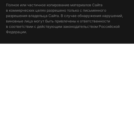
Полное или частичное копирование материалов Сайта
в коммерческих целях разрешено только с письменного
разрешения владельца Сайта. В случае обнаружения нарушений,
виновные лица могут быть привлечены к ответственности
в соответствии с действующим законодательством Российской
Федерации.