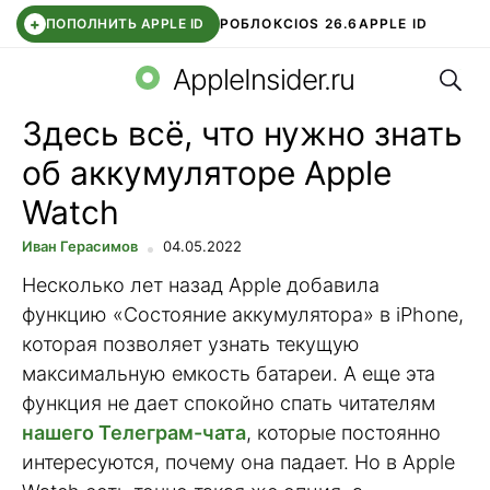
+
ПОПОЛНИТЬ APPLE ID
РОБЛОКС
IOS 26.6
APPLE ID
Поис
TELEGRAM
WHATSAPP
DDE STORE
APP STORE
OZON БАНК
AppleInsider.ru
Здесь всё, что нужно знать
об аккумуляторе Apple
Watch
Иван Герасимов
04.05.2022
Несколько лет назад Apple добавила
функцию «Состояние аккумулятора» в iPhone,
которая позволяет узнать текущую
максимальную емкость батареи. А еще эта
функция не дает спокойно спать читателям
нашего Телеграм-чата
, которые постоянно
интересуются, почему она падает. Но в Apple