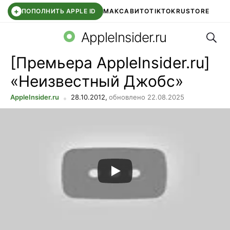
+
ПОПОЛНИТЬ APPLE ID
МАКС
АВИТО
TIKTOK
RUSTORE
Поис
SYNTARA
WB КЛУБ
IOS 26.6
DDE STORE
AppleInsider.ru
[Премьера AppleInsider.ru]
«Неизвестный Джобс»
AppleInsider.ru
28.10.2012,
обновлено 22.08.2025