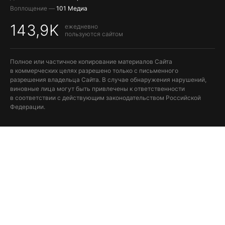
Воплощение —
101 Медиа
143,9K
ежедневно
пользуются сайтом
Полное или частичное копирование материалов Сайта
в коммерческих целях разрешено только с письменного
разрешения владельца Сайта. В случае обнаружения нарушений,
виновные лица могут быть привлечены к ответственности
в соответствии с действующим законодательством Российской
Федерации.