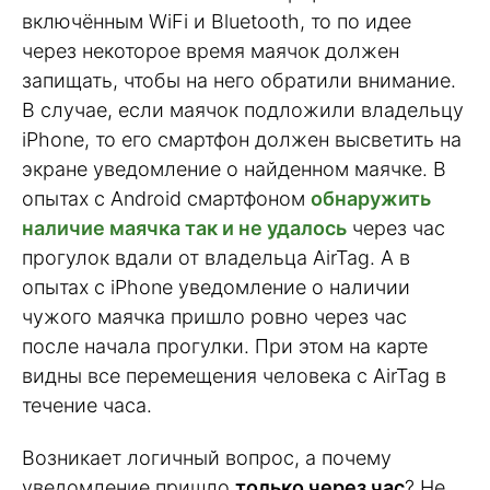
включённым WiFi и Bluetooth, то по идее
через некоторое время маячок должен
запищать, чтобы на него обратили внимание.
В случае, если маячок подложили владельцу
iPhone, то его смартфон должен высветить на
экране уведомление о найденном маячке. В
опытах с Android смартфоном
обнаружить
наличие маячка так и не удалось
через час
прогулок вдали от владельца AirTag. А в
опытах с iPhone уведомление о наличии
чужого маячка пришло ровно через час
после начала прогулки. При этом на карте
видны все перемещения человека с AirTag в
течение часа.
Возникает логичный вопрос, а почему
уведомление пришло
только через час
? Не