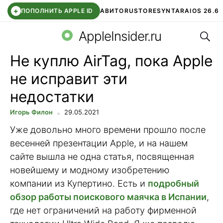
+
ПОПОЛНИТЬ APPLE ID
АВИТО
RUSTORE
SYNTARA
IOS 26.6
Поис
DDE STORE
СБЕР КИДС
ЧАТ ROBLOX
ВТБ ОНЛАЙН
AppleInsider.ru
Не куплю AirTag, пока Apple
не исправит эти
недостатки
Игорь Филон
29.05.2021
Уже довольно много времени прошло после
весенней презентации Apple, и на нашем
сайте вышла не одна статья, посвященная
новейшему и модному изобретению
компании из Купертино. Есть и
подробный
обзор работы поискового маячка в Испании
,
где нет ограничений на работу фирменной