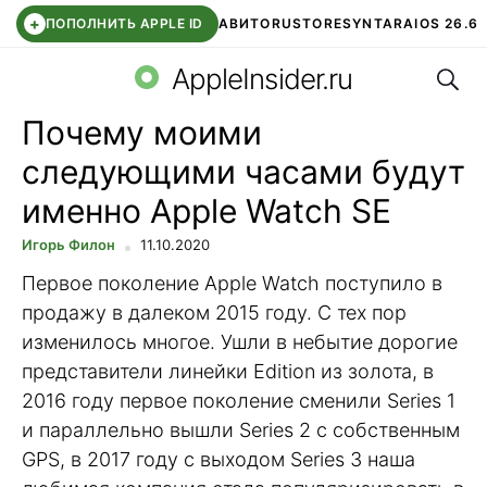
+
ПОПОЛНИТЬ APPLE ID
АВИТО
RUSTORE
SYNTARA
IOS 26.6
Поис
DDE STORE
СБЕР КИДС
ЧАТ ROBLOX
ВТБ ОНЛАЙН
AppleInsider.ru
Почему моими
следующими часами будут
именно Apple Watch SE
Игорь Филон
11.10.2020
Первое поколение Apple Watch поступило в
продажу в далеком 2015 году. С тех пор
изменилось многое. Ушли в небытие дорогие
представители линейки Edition из золота, в
2016 году первое поколение сменили Series 1
и параллельно вышли Series 2 с собственным
GPS, в 2017 году с выходом Series 3 наша