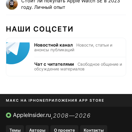
Стоит ли покупать Apple Watch SE в 2023
году. Личный опыт
НАШИ СОЦСЕТИ
Новостной канал
Новости, статьи и
анонсы публикаций
Чат с читателями
Свободное общение и
обсуждение материалов
МАКС НА IPHONE
ПРИЛОЖЕНИЯ APP STORE
TIKTOK НА IPHONE
ПРИЛОЖЕНИЯ БЕЗ APP STORE
AppleInsider.ru
2008—2026
,
OZON БАНК, WILDBERRIES
Темы
Авторы
О проекте
Контакты