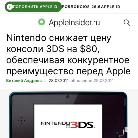
+
ПОПОЛНИТЬ APPLE ID
РОБЛОКС
IOS 26.6
APPLE ID
Поис
TELEGRAM
WHATSAPP
DDE STORE
APP STORE
OZON БАНК
AppleInsider.ru
Nintendo снижает цену
консоли 3DS на $80,
обеспечивая конкурентное
преимущество перед Apple
Виталий Андреев
28.07.2011,
обновлено 29.07.2011