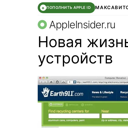
МАКС
АВИТ
+
ПОПОЛНИТЬ APPLE ID
AppleInsider.ru
Новая жизн
устройств