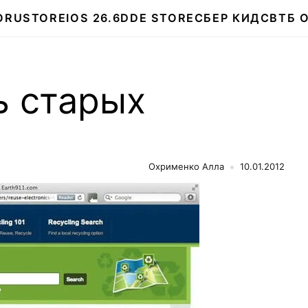
О
RUSTORE
IOS 26.6
DDE STORE
СБЕР КИДС
ВТБ 
ь старых
Охрименко Алла
10.01.2012