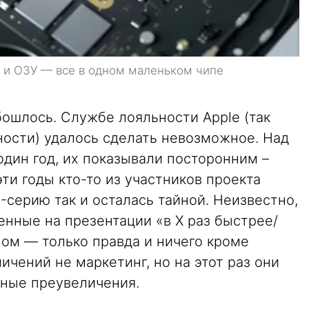
, и ОЗУ — все в одном маленьком чипе
бошлось. Службе лояльности Apple (так
ности) удалось сделать невозможное. Над
один год, их показывали посторонним –
ти годы кто-то из участников проекта
M-серию так и осталась тайной. Неизвестно,
енные на презентации «в X раз быстрее/
ном — только правда и ничего кроме
ичений не маркетинг, но на этот раз они
зные преувеличения.