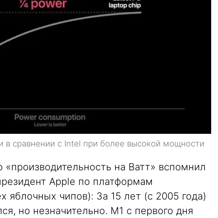
 в сравнении с Intel при более высокой мощности
 «производительность на Ватт» вспомнил
резидент Apple по платформам
 яблочных чипов): За 15 лет (с 2005 года)
лся, но незначительно. M1 с первого дня