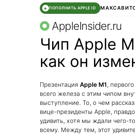
МАКС
АВИТ
+
ПОПОЛНИТЬ APPLE ID
AppleInsider.ru
Чип Apple M
как он изме
Презентация
Apple M1
, первог
всего железа с этим чипом вну
выступление. То, о чем расска
вице-президенты Apple, правд
удивить, хотя мы ждали чего-то
всему. Между тем, этот удиви