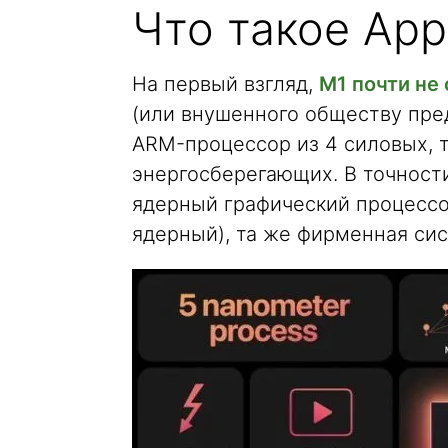
Что такое App
На первый взгляд,
M1 почти не
(или внушенного обществу пред
ARM-процессор из 4 силовых, т
энергосберегающих. В точност
ядерный графический процессор
ядерный), та же фирменная си