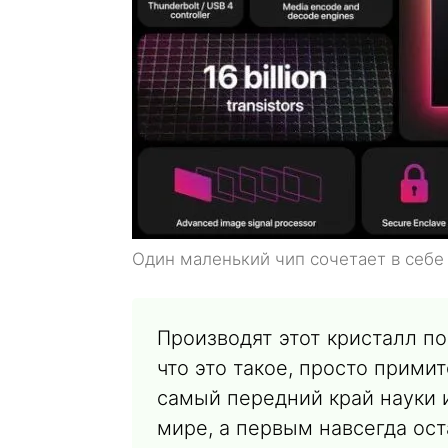
Один маленький чип сочетает в себе
Производят этот кристалл по
что это такое, просто примит
самый передний край науки и
мире, а первым навсегда ос