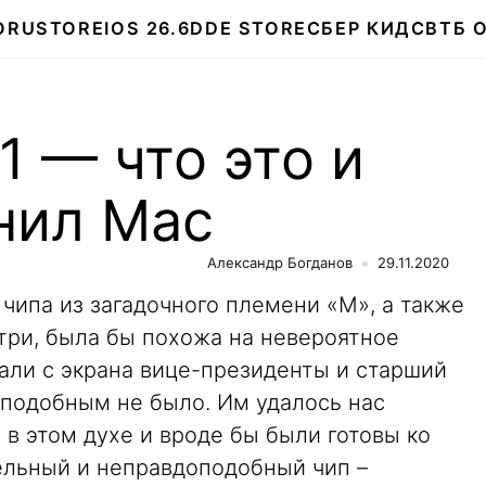
О
RUSTORE
IOS 26.6
DDE STORE
СБЕР КИДС
ВТБ 
1 — что это и
нил Mac
Александр Богданов
29.11.2020
о чипа из загадочного племени «M», а также
три, была бы похожа на невероятное
зали с экрана вице-президенты и старший
оподобным не было. Им удалось нас
 в этом духе и вроде бы были готовы ко
тельный и неправдоподобный чип –