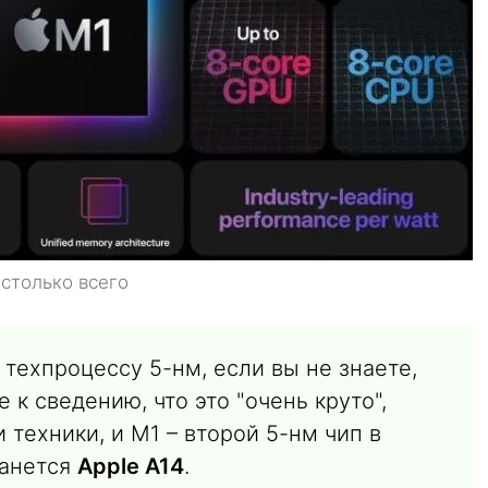
 столько всего
 техпроцессу 5-нм, если вы не знаете,
е к сведению, что это "очень круто",
 техники, и M1 – второй 5-нм чип в
танется
Apple A14
.