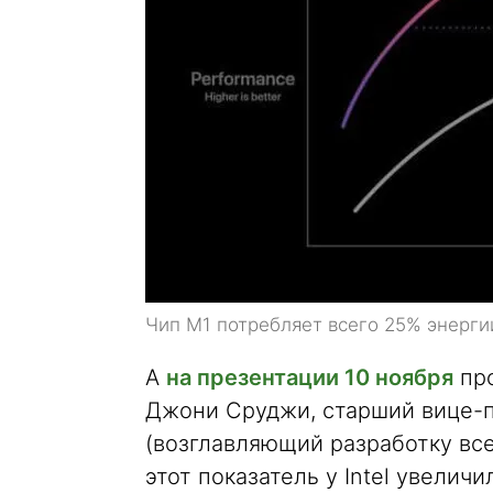
Чип M1 потребляет всего 25% энергии
А
на презентации 10 ноября
про
Джони Сруджи, старший вице-п
(возглавляющий разработку всех
этот показатель у Intel увеличи