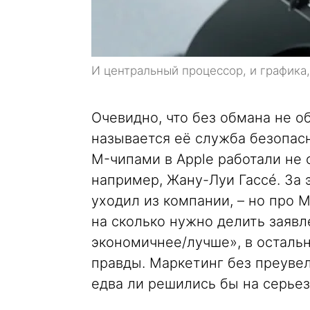
И центральный процессор, и графика
Очевидно, что без обмана не о
называется её служба безопас
M-чипами в Apple работали не 
например, Жану-Луи Гассé. За э
уходил из компании, – но про 
на сколько нужно делить заявл
экономичнее/лучше», в осталь
правды. Маркетинг без преувел
едва ли решились бы на серье