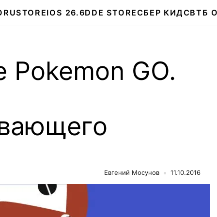
О
RUSTORE
IOS 26.6
DDE STORE
СБЕР КИДС
ВТБ 
е Pokemon GO.
ивающего
Евгений Мосунов
11.10.2016