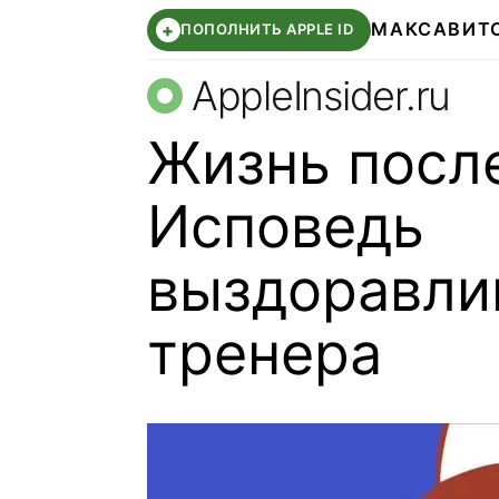
МАКС
АВИТ
+
ПОПОЛНИТЬ APPLE ID
AppleInsider.ru
Жизнь посл
Исповедь
выздоравл
тренера