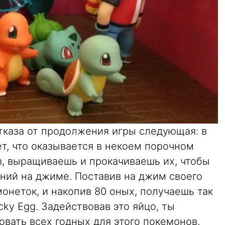
тказа от продолжения игры следующая: в
т, что оказывается в некоем порочном
в, выращиваешь и прокачиваешь их, чтобы
ний на джиме. Поставив на джим своего
монеток, и накопив 80 оных, получаешь так
ky Egg. Задействовав это яйцо, ты
вать всех годных для этого покемонов,