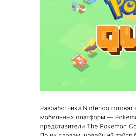
Разработчики Nintendo готовят
мобильных платформ — Pokemon
представители The Pokemon Co
По их словам, новейший тайтл 