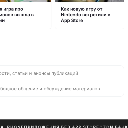
я игра про
Как новую игру от
монов вышла в
Nintendo встретили в
ии
App Store
ости, статьи и анонсы публикаций
бодное общение и обсуждение материалов
НА IPHONE
ПРИЛОЖЕНИЯ БЕЗ APP STORE
OZON БАНК