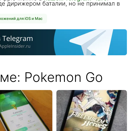
де дирижером баталии, но не принимал в
я.
ожений для iOS и Mac
еме: Pokemon Go