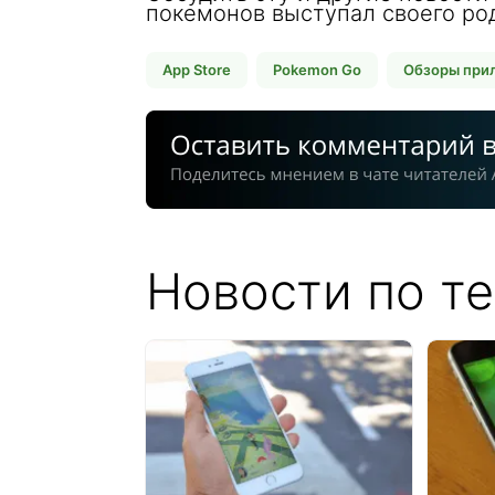
покемонов выступал своего ро
ней непосредственного участи
App Store
Pokemon Go
Обзоры прил
Новости по т