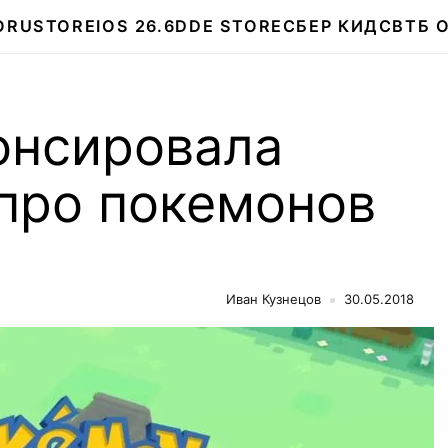
О
RUSTORE
IOS 26.6
DDE STORE
СБЕР КИДС
ВТБ 
онсировала
 про покемонов
Иван Кузнецов
30.05.2018