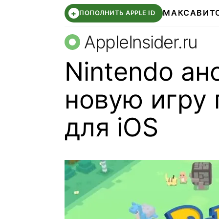
МАКС
АВИТ
+
ПОПОЛНИТЬ APPLE ID
AppleInsider.ru
Nintendo ан
новую игру
для iOS