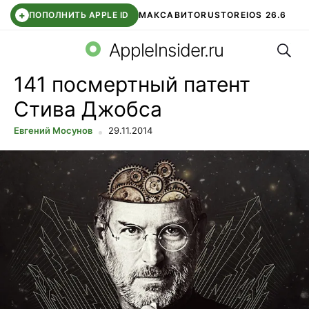
+
ПОПОЛНИТЬ APPLE ID
МАКС
АВИТО
RUSTORE
IOS 26.6
Поис
DDE STORE
СБЕР КИДС
ВТБ ОНЛАЙН
ЧАТ В ROBLOX
AppleInsider.ru
141 посмертный патент
Стива Джобса
Евгений Мосунов
29.11.2014