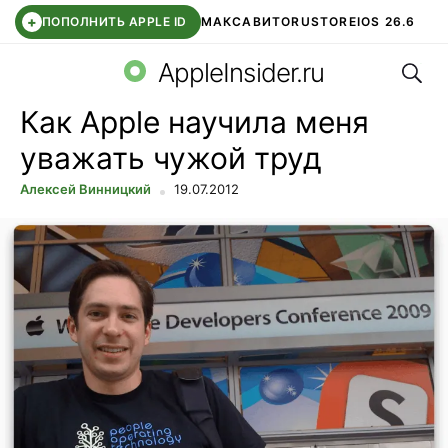
+
ПОПОЛНИТЬ APPLE ID
МАКС
АВИТО
RUSTORE
IOS 26.6
Поис
DDE STORE
СБЕР КИДС
ВТБ ОНЛАЙН
ЧАТ В ROBLOX
AppleInsider.ru
Как Apple научила меня
уважать чужой труд
Алексей Винницкий
19.07.2012