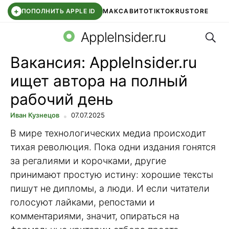
+
ПОПОЛНИТЬ APPLE ID
МАКС
АВИТО
TIKTOK
RUSTORE
Поис
SYNTARA
WB КЛУБ
IOS 26.6
APPLE ID
AppleInsider.ru
Вакансия: AppleInsider.ru
ищет автора на полный
рабочий день
Иван Кузнецов
07.07.2025
В мире технологических медиа происходит
тихая революция. Пока одни издания гонятся
за регалиями и корочками, другие
принимают простую истину: хорошие тексты
пишут не дипломы, а люди. И если читатели
голосуют лайками, репостами и
комментариями, значит, опираться на