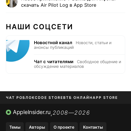
скачать Air Pilot Log в App Store
НАШИ СОЦСЕТИ
Новостной канал
Новости, статьи и
анонсы публикаций
Чат с читателями
Свободное общение и
обсуждение материалов
ЧАТ РОБЛОКС
DDE STORE
ВТБ ОНЛАЙН
APP STORE
OZON БАНК
KAKAOTALK И BIP
AppleInsider.ru
2008—2026
,
Темы
Авторы
О проекте
Контакты