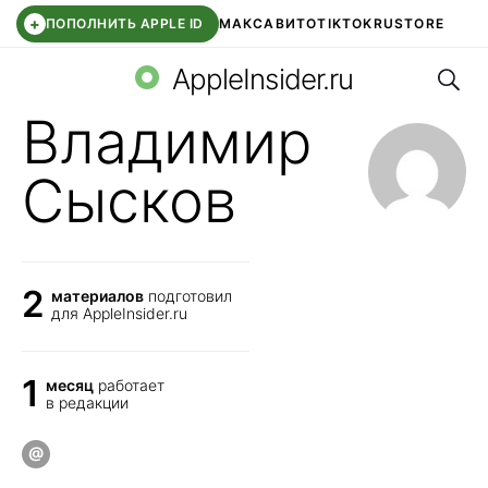
+
ПОПОЛНИТЬ APPLE ID
МАКС
АВИТО
TIKTOK
RUSTORE
Поис
SYNTARA
WB КЛУБ
IOS 26.6
DDE STORE
AppleInsider.ru
Владимир
Сысков
2
материалов
подготовил
для AppleInsider.ru
1
месяц
работает
в редакции