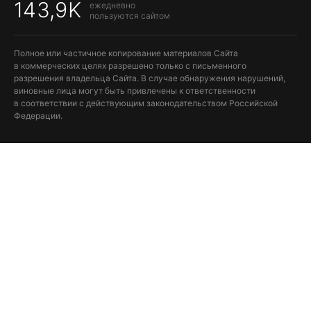
143,9K
ежедневно
пользуются сайтом
Полное или частичное копирование материалов Сайта
в коммерческих целях разрешено только с письменного
разрешения владельца Сайта. В случае обнаружения нарушений,
виновные лица могут быть привлечены к ответственности
в соответствии с действующим законодательством Российской
Федерации.