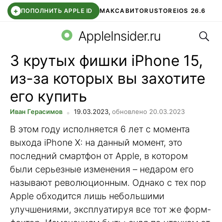
+
ПОПОЛНИТЬ APPLE ID
МАКС
АВИТО
RUSTORE
IOS 26.6
Поис
DDE STORE
СБЕР КИДС
ВТБ ОНЛАЙН
ЧАТ В ROBLOX
AppleInsider.ru
3 крутых фишки iPhone 15,
из-за которых вы захотите
его купить
Иван Герасимов
19.03.2023,
обновлено 20.03.2023
В этом году исполняется 6 лет с момента
выхода iPhone X: на данный момент, это
последний смартфон от Apple, в котором
были серьезные изменения – недаром его
называют революционным. Однако с тех пор
Apple обходится лишь небольшими
улучшениями, эксплуатируя все тот же форм-