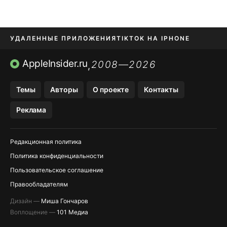
УДАЛЕННЫЕ ПРИЛОЖЕНИЯ
TIKTOK НА IPHONE
ПРИЛОЖЕНИЯ БЕЗ APP STORE
AppleInsider.ru
2008—2026
,
OZON БАНК, WILDBERRIES
Темы
Авторы
О проекте
Контакты
МЕССЕНДЖЕРЫ KAKAOTALK, B…
Реклама
ПОПОЛНЕНИЕ APPLE ID
Редакционная политика
Политика конфиденциальности
Пользовательское соглашение
Правообладателям
Дизайн —
Миша Гончаров
Воплощение —
101 Медиа