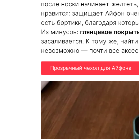
после носки начинает желтеть,
нравится: защищает Айфон очен
есть бортики, благодаря котор
Из минусов:
глянцевое покрыт
засаливается. К тому же, найт
невозможно — почти все аксес
Прозрачный чехол для Айфона