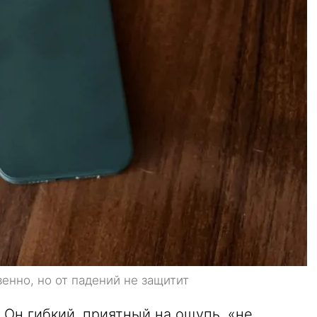
енно, но от падений не защитит
 Он гибкий, приятный на ощупь, «не