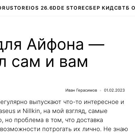
О
RUSTORE
IOS 26.6
DDE STORE
СБЕР КИДС
ВТБ 
 для Айфона —
л сам и вам
Иван Герасимов
01.02.2023
егулярно выпускают что-то интересное и
seus и Nillkin, на мой взгляд, самые
о, но проблема в том, что доставка
 возможности потрогать их лично. Не знаю