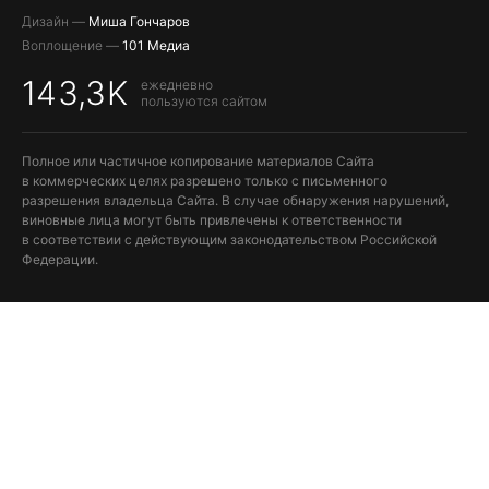
Дизайн —
Миша Гончаров
Воплощение —
101 Медиа
143,3K
ежедневно
пользуются сайтом
Полное или частичное копирование материалов Сайта
в коммерческих целях разрешено только с письменного
разрешения владельца Сайта. В случае обнаружения нарушений,
виновные лица могут быть привлечены к ответственности
в соответствии с действующим законодательством Российской
Федерации.