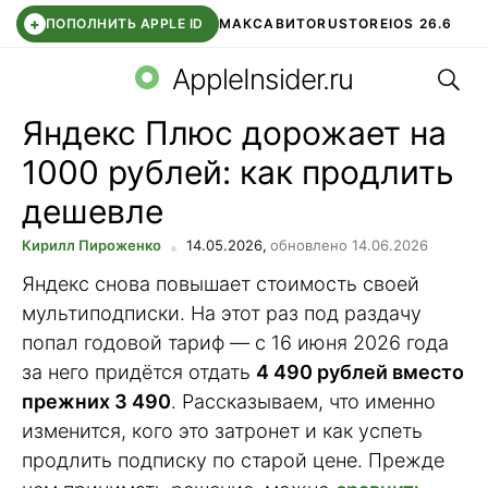
+
ПОПОЛНИТЬ APPLE ID
МАКС
АВИТО
RUSTORE
IOS 26.6
Поис
DDE STORE
СБЕР КИДС
ВТБ ОНЛАЙН
ЧАТ В ROBLOX
AppleInsider.ru
Яндекс Плюс дорожает на
1000 рублей: как продлить
дешевле
Кирилл Пироженко
14.05.2026,
обновлено 14.06.2026
Яндекс снова повышает стоимость своей
мультиподписки. На этот раз под раздачу
попал годовой тариф — с 16 июня 2026 года
за него придётся отдать
4 490 рублей вместо
прежних 3 490
. Рассказываем, что именно
изменится, кого это затронет и как успеть
продлить подписку по старой цене. Прежде