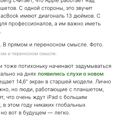
erg считает, что Apple работает над
етов. С одной стороны, это звучит
MacBook имеют диагональ 13 дюймов. С
 для профессионалов, а им важно иметь
.
мом и переносном смысле.
и тоже потихоньку начинают задумываться
вально на днях
появились слухи о новом
бещает 14,6″ экран в старшей модели. Лично
жно, но люди, работающие с планшетом,
т, что очень ждут iPad с большим
, в этом году никаких глобальных
 но вот в будущем — легко.