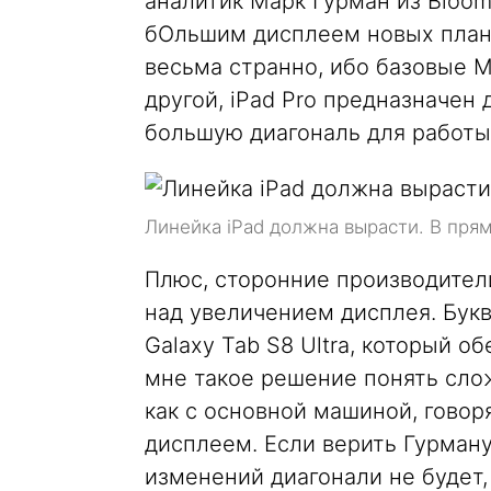
аналитик Марк Гурман из Bloomb
бОльшим дисплеем новых планш
весьма странно, ибо базовые 
другой, iPad Pro предназначен
большую диагональ для работы
Линейка iPad должна вырасти. В пря
Плюс, сторонние производител
над увеличением дисплея. Бук
Galaxy Tab S8 Ultra, который о
мне такое решение понять сло
как с основной машиной, говоря
дисплеем. Если верить Гурману
изменений диагонали не будет,