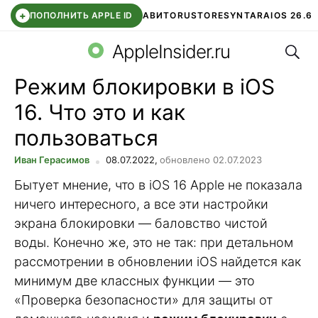
+
ПОПОЛНИТЬ APPLE ID
АВИТО
RUSTORE
SYNTARA
IOS 26.6
Поис
DDE STORE
СБЕР КИДС
ЧАТ ROBLOX
ВТБ ОНЛАЙН
AppleInsider.ru
Режим блокировки в iOS
16. Что это и как
пользоваться
Иван Герасимов
08.07.2022,
обновлено 02.07.2023
Бытует мнение, что в iOS 16 Apple не показала
ничего интересного, а все эти настройки
экрана блокировки — баловство чистой
воды. Конечно же, это не так: при детальном
рассмотрении в обновлении iOS найдется как
минимум две классных функции — это
«Проверка безопасности» для защиты от