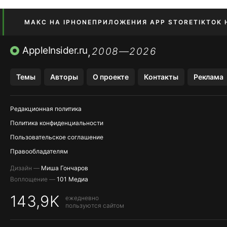
МАКС НА IPHONE
ПРИЛОЖЕНИЯ APP STORE
TIKTOK 
AppleInsider.ru
ПРИЛОЖЕНИЯ БЕЗ APP STORE
OZON БАНК, WILDBERRIES
2008—2026
,
Темы
Авторы
О проекте
Контакты
Реклама
Редакционная политика
Политика конфиденциальности
Пользовательское соглашение
Правообладателям
Дизайн —
Миша Гончаров
Воплощение —
101 Медиа
143,9K
ежедневно
пользуются сайтом