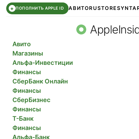
АВИТО
RUSTORE
SYNTA
+
ПОПОЛНИТЬ APPLE ID
СБЕР КИДС
ЧАТ ROBLOX
ВТБ ОНЛАЙН
AppleInsid
Авито
Магазины
Альфа-Инвестиции
Финансы
СберБанк Онлайн
Финансы
СберБизнес
Финансы
Т-Банк
Финансы
Альфа-Банк