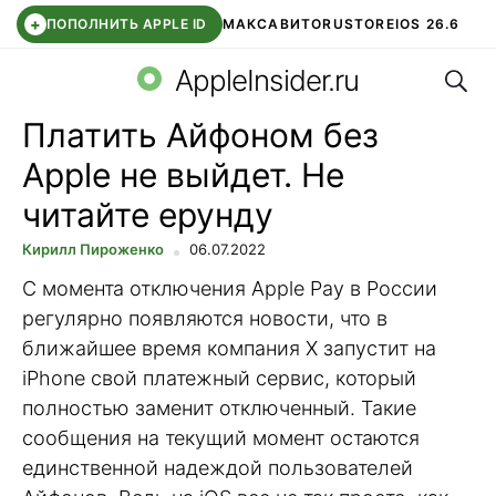
+
ПОПОЛНИТЬ APPLE ID
МАКС
АВИТО
RUSTORE
IOS 26.6
Поис
DDE STORE
СБЕР КИДС
ВТБ ОНЛАЙН
ЧАТ В ROBLOX
AppleInsider.ru
Платить Айфоном без
Apple не выйдет. Не
читайте ерунду
Кирилл Пироженко
06.07.2022
С момента отключения Apple Pay в России
регулярно появляются новости, что в
ближайшее время компания Х запустит на
iPhone свой платежный сервис, который
полностью заменит отключенный. Такие
сообщения на текущий момент остаются
единственной надеждой пользователей