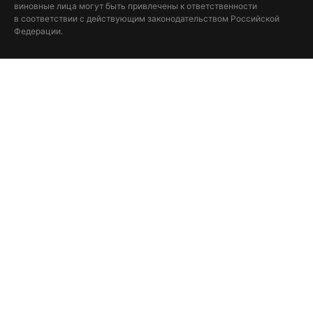
виновные лица могут быть привлечены к ответственности
в соответствии с действующим законодательством Российской
Федерации.