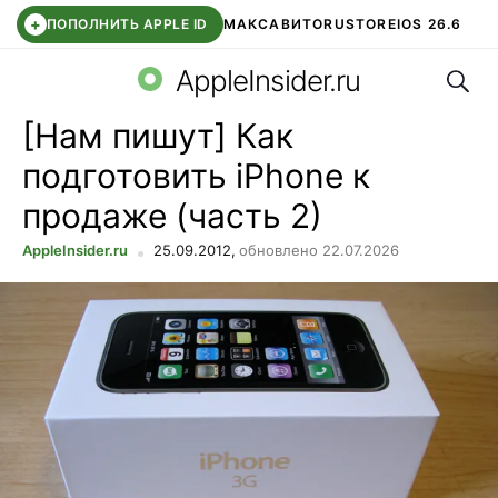
+
ПОПОЛНИТЬ APPLE ID
МАКС
АВИТО
RUSTORE
IOS 26.6
Поис
DDE STORE
СБЕР КИДС
ВТБ ОНЛАЙН
ЧАТ В ROBLOX
AppleInsider.ru
[Нам пишут] Как
подготовить iPhone к
продаже (часть 2)
AppleInsider.ru
25.09.2012,
обновлено 22.07.2026