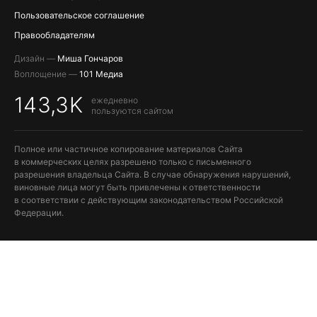
Пользовательское соглашение
Правообладателям
Дизайн —
Миша Гончаров
Воплощение —
101 Медиа
143,3K
ежедневно
пользуются сайтом
Полное или частичное копирование материалов Сайта
в коммерческих целях разрешено только с письменного
разрешения владельца Сайта. В случае обнаружения нарушений,
виновные лица могут быть привлечены к ответственности
в соответствии с действующим законодательством Российской
Федерации.