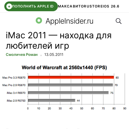
+
ПОПОЛНИТЬ APPLE ID
МАКС
АВИТО
RUSTORE
IOS 26.6
Поис
DDE STORE
СБЕР КИДС
ВТБ ОНЛАЙН
ЧАТ В ROBLOX
AppleInsider.ru
iMac 2011 — находка для
любителей игр
Смоличев Роман
13.05.2011