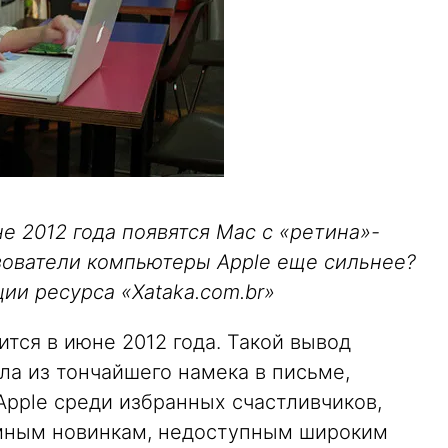
не 2012 года появятся Mac c «ретина»-
зователи компьютеры Apple еще сильнее?
ции ресурса «Xataka.com.br»
тся в июне 2012 года. Такой вывод
ла из тончайшего намека в письме,
pple среди избранных счастливчиков,
мным новинкам, недоступным широким