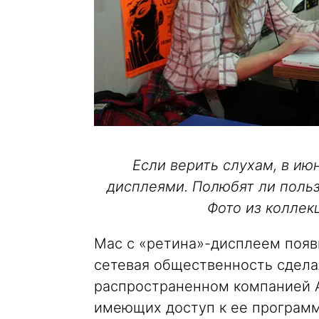
Если верить слухам, в ию
дисплеями. Полюбят ли поль
Фото из коллек
Mac c «ретина»-дисплеем появи
сетевая общественность сдела
распространенном компанией A
имеющих доступ к ее програм