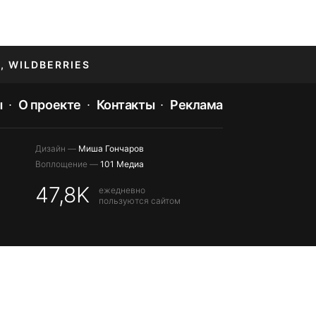
, WILDBERRIES
ы
О проекте
Контакты
Реклама
Дизайн —
Миша Гончаров
Воплощение —
101 Медиа
47,8K
ежедневно
пользуются сайтом