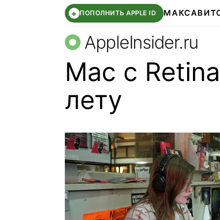
МАКС
АВИТ
+
ПОПОЛНИТЬ APPLE ID
AppleInsider.ru
Mac c Retin
лету