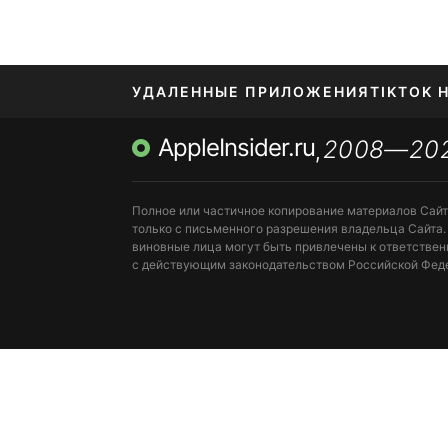
УДАЛЕННЫЕ ПРИЛОЖЕНИЯ
TIKTOK 
AppleInsider.ru
2008—20
МЕССЕНДЖЕРЫ KAKAOTALK, B…
ПОПОЛН
,
Полное или частичное копирование материалов Сай
только с письменного разрешения владельца Сайта.
виновные лица могут быть привлечены к ответствен
с действующим законодательством Российской Фед