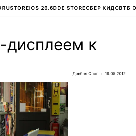
О
RUSTORE
IOS 26.6
DDE STORE
СБЕР КИДС
ВТБ 
a-дисплеем к
Довбня Олег
19.05.2012