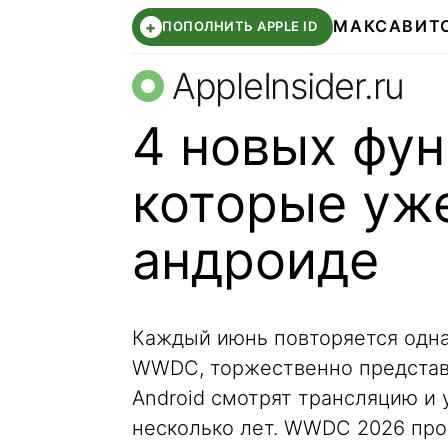
МАКС
АВИТ
+
ПОПОЛНИТЬ APPLE ID
AppleInsider.ru
4 новых фун
которые уже
андроиде
Каждый июнь повторяется одна 
WWDC, торжественно представ
Android смотрят трансляцию и 
несколько лет. WWDC 2026 прош