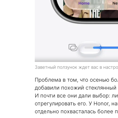
Заветный ползунок ждет вас в настр
Проблема в том, что осенью б
добавили похожий стеклянный э
И почти все они дали выбор: л
отрегулировать его. У Honor, н
отдельно похвасталась более 