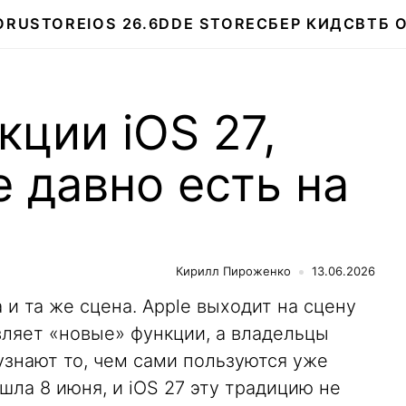
О
RUSTORE
IOS 26.6
DDE STORE
СБЕР КИДС
ВТБ 
кции iOS 27,
 давно есть на
Кирилл Пироженко
13.06.2026
и та же сцена. Apple выходит на сцену
ляет «новые» функции, а владельцы
узнают то, чем сами пользуются уже
ла 8 июня, и iOS 27 эту традицию не