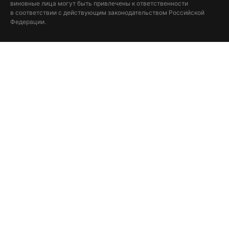
виновные лица могут быть привлечены к ответственности
в соответствии с действующим законодательством Российской
Федерации.