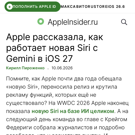
+
ПОПОЛНИТЬ APPLE ID
МАКС
АВИТО
RUSTORE
IOS 26.6
Поис
DDE STORE
СБЕР КИДС
ВТБ ОНЛАЙН
ЧАТ В ROBLOX
AppleInsider.ru
Apple рассказала, как
работает новая Siri с
Gemini в iOS 27
Кирилл Пироженко
10.06.2026
Помните, как Apple почти два года обещала
«новую Siri», переносила релиз и крутила
рекламу функций, которых ещё не
существовало? На WWDC 2026 Apple наконец
показала
новую Siri на базе ИИ целиком
. А на
следующий день команда во главе с Крейгом
Федериги собрала журналистов и подробно