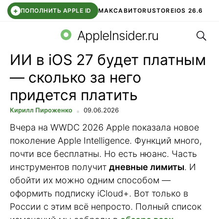
+
ПОПОЛНИТЬ APPLE ID
МАКС
АВИТО
RUSTORE
IOS 26.6
Поис
DDE STORE
СБЕР КИДС
ВТБ ОНЛАЙН
ЧАТ В ROBLOX
AppleInsider.ru
ИИ в iOS 27 будет платным
— сколько за него
придется платить
Кирилл Пироженко
09.06.2026
Вчера на WWDC 2026 Apple показала новое
поколение Apple Intelligence. Функций много,
почти все бесплатны. Но есть нюанс. Часть
инструментов получит
дневные лимиты
. И
обойти их можно одним способом —
оформить подписку iCloud+. Вот только в
России с этим всё непросто. Полный список