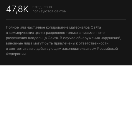
47,8K
ежедневно
пользуются сайтом
Полное или частичное копирование материалов Сайта
в коммерческих целях разрешено только с письменного
разрешения владельца Сайта. В случае обнаружения нарушений,
виновные лица могут быть привлечены к ответственности
в соответствии с действующим законодательством Российской
Федерации.