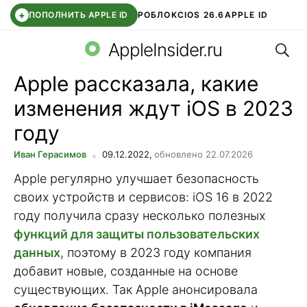
+
ПОПОЛНИТЬ APPLE ID
РОБЛОКС
IOS 26.6
APPLE ID
Поис
TELEGRAM
WHATSAPP
DDE STORE
APP STORE
OZON БАНК
AppleInsider.ru
Apple рассказала, какие
изменения ждут iOS в 2023
году
Иван Герасимов
09.12.2022,
обновлено 22.07.2026
Apple регулярно улучшает безопасность
своих устройств и сервисов: iOS 16 в 2022
году получила сразу несколько полезных
функций для защиты пользовательских
данных
, поэтому в 2023 году компания
добавит новые, созданные на основе
существующих. Так Apple анонсировала