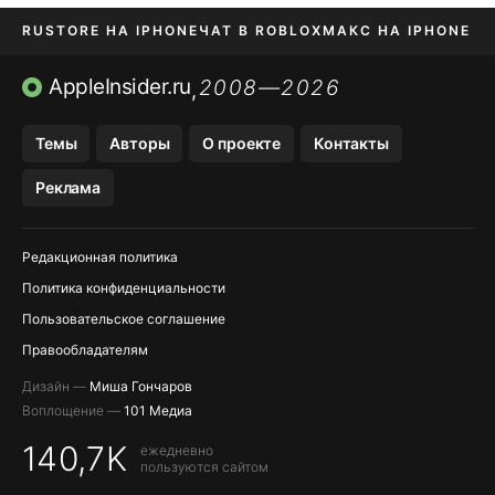
RUSTORE НА IPHONE
ЧАТ В ROBLOX
МАКС НА IPHONE
AVITO НА IPHONE
ВТБ ОНЛАЙН
TIKTOK НА IPHONE
AppleInsider.ru
2008—2026
,
Темы
Авторы
О проекте
Контакты
Реклама
Редакционная политика
Политика конфиденциальности
Пользовательское соглашение
Правообладателям
Дизайн —
Миша Гончаров
Воплощение —
101 Медиа
140,7K
ежедневно
пользуются сайтом