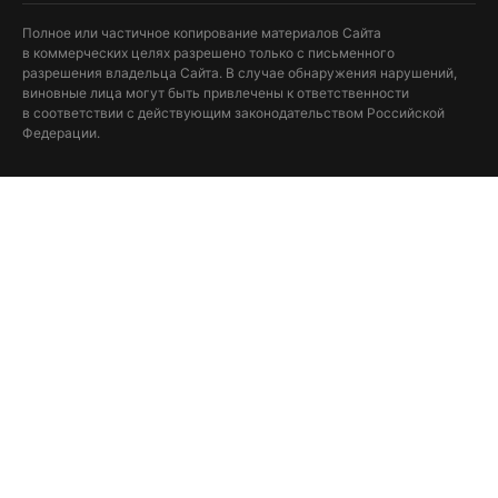
Полное или частичное копирование материалов Сайта
в коммерческих целях разрешено только с письменного
разрешения владельца Сайта. В случае обнаружения нарушений,
виновные лица могут быть привлечены к ответственности
в соответствии с действующим законодательством Российской
Федерации.