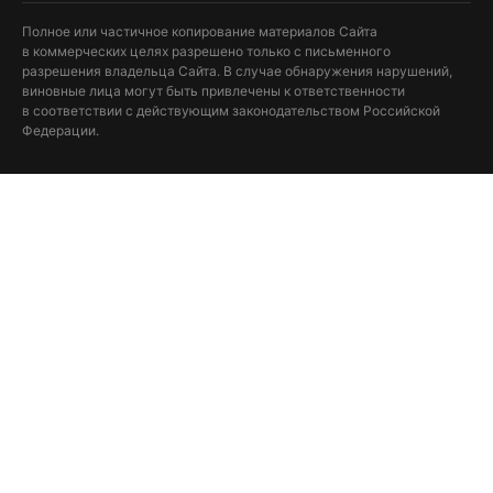
Полное или частичное копирование материалов Сайта
в коммерческих целях разрешено только с письменного
разрешения владельца Сайта. В случае обнаружения нарушений,
виновные лица могут быть привлечены к ответственности
в соответствии с действующим законодательством Российской
Федерации.