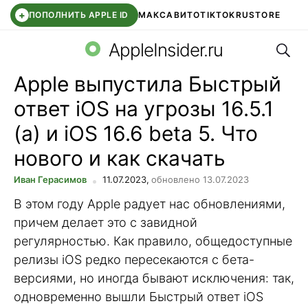
+
ПОПОЛНИТЬ APPLE ID
МАКС
АВИТО
TIKTOK
RUSTORE
Поис
SYNTARA
WB КЛУБ
IOS 26.6
DDE STORE
AppleInsider.ru
Apple выпустила Быстрый
ответ iOS на угрозы 16.5.1
(a) и iOS 16.6 beta 5. Что
нового и как скачать
Иван Герасимов
11.07.2023,
обновлено 13.07.2023
В этом году Apple радует нас обновлениями,
причем делает это с завидной
регулярностью. Как правило, общедоступные
релизы iOS редко пересекаются с бета-
версиями, но иногда бывают исключения: так,
одновременно вышли Быстрый ответ iOS